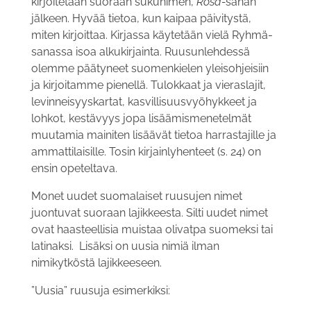
kirjoitetaan suoraan sukunimen,
Rosa-
sanan
jälkeen. Hyvää tietoa, kun kaipaa päivitystä,
miten kirjoittaa. Kirjassa käytetään vielä Ryhmä-
sanassa isoa alkukirjainta. Ruusunlehdessä
olemme päätyneet suomenkielen yleisohjeisiin
ja kirjoitamme pienellä. Tulokkaat ja vieraslajit,
levinneisyyskartat, kasvillisuusvyöhykkeet ja
lohkot, kestävyys jopa lisäämismenetelmät
muutamia mainiten lisäävät tietoa harrastajille ja
ammattilaisille. Tosin kirjainlyhenteet (s. 24) on
ensin opeteltava.
Monet uudet suomalaiset ruusujen nimet
juontuvat suoraan lajikkeesta. Silti uudet nimet
ovat haasteellisia muistaa olivatpa suomeksi tai
latinaksi.
Lisäksi on uusia nimiä ilman
nimikytköstä lajikkeeseen.
”Uusia” ruusuja esimerkiksi: