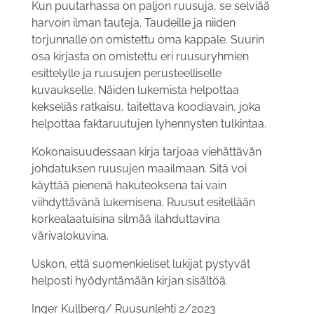
Kun puutarhassa on paljon ruusuja, se selviää
harvoin ilman tauteja. Taudeille ja niiden
torjunnalle on omistettu oma kappale. Suurin
osa kirjasta on omistettu eri ruusuryhmien
esittelylle ja ruusujen perusteelliselle
kuvaukselle. Näiden lukemista hel­pottaa
kekseliäs ratkaisu, taitettava koodiavain, joka
helpottaa faktaruutujen lyhennysten tulkintaa.
Kokonaisuudessaan kirja tarjoaa viehättävän
johdatuksen ruusujen maailmaan. Sitä voi
käyttää pienenä hakuteoksena tai vain
viihdyttävänä lukemisena. Ruusut esitellään
korkealaa­tuisina silmää ilahduttavina
värivalokuvina.
Uskon, että suomenkieliset lukijat pystyvät
helposti hyö­dyntämään kirjan sisältöä.
Inger Kullberg/ Ruusunlehti 2/2023