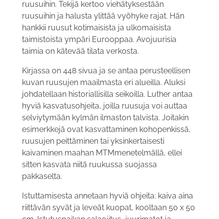
ruusuihin. Tekijä kertoo viehätyksestään
ruusuihin ja halusta ylittää vyöhyke­ rajat. Hän
hankkii ruusut kotimaisista ja ulkomaisista
taimistoista ympäri Eurooppaa. Avojuurisia
taimia on kätevää tilata verkosta.
Kirjassa on 448 sivua ja se antaa perusteellisen
kuvan ruusujen maailmasta eri alueilla. Aluksi
johdatellaan historiallisilla seikoil­la. Luther antaa
hyviä kasvatusohjeita, joilla ruusuja voi auttaa
selviytymään kylmän ilmaston talvista. Joitakin
esimerkkejä ovat kasvattaminen kohopenkissä,
ruusujen peittäminen tai yksin­kertaisesti
kaivaminen maahan MTM­menetelmällä, ellei
sitten kasvata niitä ruukussa suojassa
pakkaselta.
Istuttamisesta annetaan hyviä ohjeita: kaiva aina
riittävän syvät ja leveät kuopat, kooltaan 50 x 50