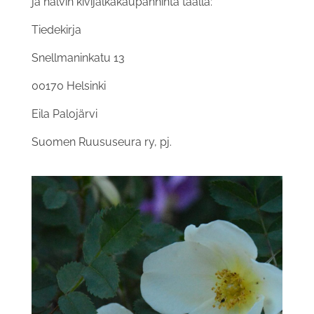
ja halvin kivijalkakaupanhinta täällä:
Tiedekirja
Snellmaninkatu 13
00170 Helsinki
Eila Palojärvi
Suomen Ruususeura ry, pj.