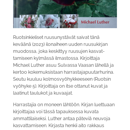
Ruotsinkieliset ruusunystävät saivat tänä
keväänä (2023) ilonaiheen uuden ruusukirjan
muodossa, joka keskittyy ruusujen kasvat­
tamiseen kylmässä ilmastossa. Kirjoittaja
Michael Luther asuu Sulvassa Vaasan lähellä ja
kertoo kokemuksistaan harrastajapuutarhurina.
Seutu kuuluu kolmosvyöhykkeeseen (Ruotsin
vyöhyke 5). Kirjoittaja on itse ottanut kuvat ja
laatinut taulukot ja kuvaajat.
Harrastajia on moneen lähtöön. Kirjan luettuaan
kirjoittajaa voi tässä tapauksessa kuvata
ammattilaiseksi. Luther antaa päteviä neuvoja
kasvattamiseen. Kirjasta henkii aito rakkaus