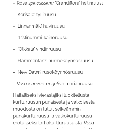
– Rosa
spinosissima
’Grandiflora’ heilinruusu
– ’Kerisalo’ tylliruusu
– ’Linnanmäki’ huviruusu
–
’Ristinummi’ kaihoruusu
–
’Olkkala’ vihdinruusu
– ‘Flammentanz’ hurmeköynnösruusu
– ’New Dawn’ rusoköynnösruusu
–
Rosa
×
novae-angeliae
marianruusu.
Haitalliseksi vieraslajiksi luokitellusta
kurtturuusun punaisesta ja valkoisesta
muodosta on tullut selkeämmin
punakurtturuusu ja valkokurtturuusu
erotukseksi tarhakurtturuusuista.
Rosa