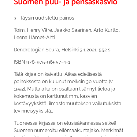
Suomen puu- ja pensaskasvio
3., Täysin uudistettu painos
Toim. Henry Väre, Jaakko Saarinen, Arto Kurtto,
Leena Hämet-Ahti
Dendrologian Seura, Helsinki 3.1.2021. 552 s.
ISBN 978-975-96557-4-1
Tätä kirjaa on kaivattu. Aikaa edellisestä
painoksesta on kulunut melkein 30 vuotta (v.
1992). Mutta aika on osaltaan lisännyt tietoa ja
kokemusta on karttunut mm. kasvien
kestävyyksistä, ilmastomuutoksen vaikutuksista,
levinneisyyksistä..
Tuoreessa kirjassa on etusisäkannessa selkeä
Suomen numeroitu eliömaakuntajako. Merkinnät