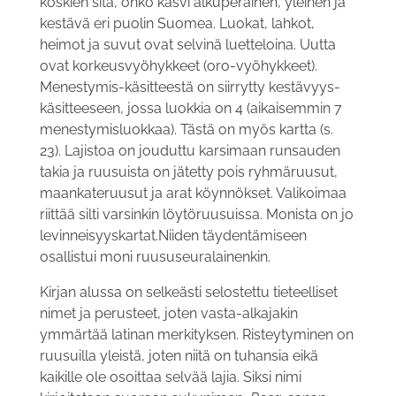
koskien sitä, onko kasvi alkuperäinen, yleinen ja
kestävä eri puolin Suomea. Luokat, lahkot,
heimot ja suvut ovat selvinä luetteloina. Uutta
ovat korkeusvyöhykkeet (oro-vyöhykkeet).
Menestymis-käsitteestä on siirrytty kestävyys-
käsitteeseen, jossa luokkia on 4 (aikaisemmin 7
menestymisluokkaa). Tästä on myös kartta (s.
23). Lajistoa on jouduttu karsimaan runsauden
takia ja ruusuista on jätetty pois ryhmäruusut,
maankateruusut ja arat köynnökset. Valikoimaa
riittää silti varsinkin löytöruusuissa. Monista on jo
levinneisyyskartat.Niiden täydentämiseen
osallistui moni ruususeuralainenkin.
Kirjan alussa on selkeästi selostettu tieteelliset
nimet ja perusteet, joten vasta-alkajakin
ymmärtää latinan merkityksen. Risteytyminen on
ruusuilla yleistä, joten niitä on tuhansia eikä
kaikille ole osoittaa selvää lajia. Siksi nimi