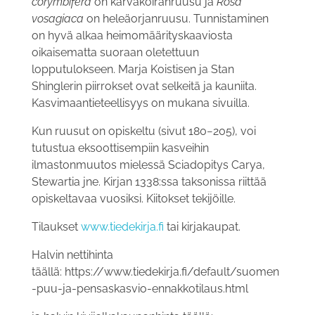
corymbifera
on karvakoiranruusu ja
Rosa
vosagiaca
on heleäorjanruusu. Tunnistaminen
on hyvä alkaa heimomäärityskaaviosta
oikaisematta suoraan oletettuun
lopputulokseen. Marja Koistisen ja Stan
Shinglerin piirrokset ovat selkeitä ja kauniita.
Kasvimaantieteellisyys on mukana sivuilla.
Kun ruusut on opiskeltu (sivut 180−205), voi
tutustua eksoottisempiin kasveihin
ilmastonmuutos mielessä Sciadopitys Carya,
Stewartia jne. Kirjan 1338:ssa taksonissa riittää
opiskeltavaa vuosiksi. Kiitokset tekijöille.
Tilaukset
www.tiedekirja.fi
tai kirjakaupat.
Halvin nettihinta
täällä: https://www.tiedekirja.fi/default/suomen
-puu-ja-pensaskasvio-ennakkotilaus.html