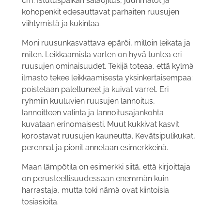
cm. Istutuspaikan sala­ojitus, juurimatot ja
kohopenkit edesauttavat parhaiten ruusujen
viihtymistä ja kukintaa.
Moni ruusunkasvattava epäröi, milloin leikata ja
miten. Leik­kaamista varten on hyvä tuntea eri
ruusujen ominaisuudet. Tekijä toteaa, että kylmä
ilmasto tekee leikkaamisesta yksinkertaisempaa:
poistetaan paleltuneet ja kuivat varret. Eri
ryhmiin kuuluvien ruu­sujen lannoitus,
lannoitteen valinta ja lannoitusajankohta
kuvataan erinomaisesti. Muut kukkivat kasvit
korostavat ruusujen kauneut­ta. Kevätsipulikukat,
perennat ja pionit annetaan esimerkkeinä.
Maan lämpötila on esimerkki siitä, että kirjoittaja
on perus­teellisuudessaan enemmän kuin
harrastaja, mutta toki nämä ovat kiintoisia
tosiasioita.