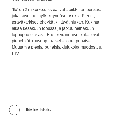
’Ilo’ on 2 m korkea, leveä, vähäpiikkinen pensas,
joka soveltuu myös köynnösruusuksi. Pienet,
teräväkärkiset lehdykät kiiltävät hiukan. Kukinta
alkaa kesäkuun lopussa ja jatkuu heinäkuun
loppupuolelle asti. Puolikerrannaiset kukat ovat
pienehköt, ruusunpunaiset – lohenpunaiset.
Muutamia pieniä, punaisia kiulukoita muodostuu.
I–IV
Edellinen julkaisu