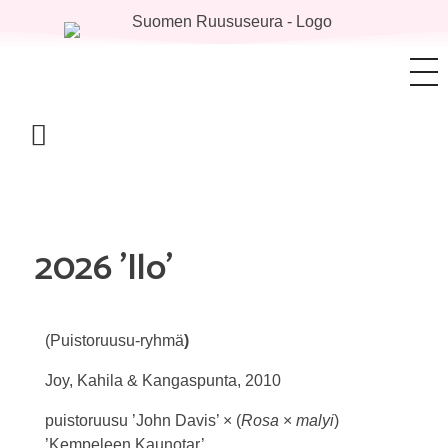
2026 ’Ilo’
(Puistoruusu-ryhmä
)
Joy, Kahila & Kangaspunta, 2010
puistoruusu ’John Davis’ × (
Rosa
×
malyi
)
’Kempeleen Kaunotar’