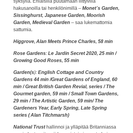
syksyllä. Erilaisilla puutarhaan liittyvillä
hakusanoilla tai henkilönimillä –
Monet´s Garden,
Sissinghurst, Japanese Garden, Moorish
Garden, Medieval Garden
– saa lukemattomia
sattumia.
Higgrove, Alan Meets Prince Charles, 58 min
Rose Gardens
:
Le Jardin Secret 2020, 25 min /
Growing Good Roses, 55 min
Garden(s
):
English Cottage and Country
Gardens 44 min /Great Gardens of England, 60
min / Great British Garden Revial, series / The
Gourmet garden, 59 min / Small Town Gardens,
29 min / The Artistic Garden, 59 min/ The
Gardeners Year, Early Spring, Late Spring
series ( Alan Titchmarsh)
National Trust
hallinnoi ja ylläpitää Britanniassa