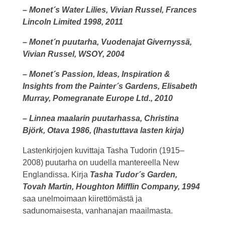
– Monet´s Water Lilies, Vivian Russel, Frances
Lincoln Limited 1998, 2011
– Monet´n puutarha, Vuodenajat Givernyssä,
Vivian Russel, WSOY, 2004
– Monet´s Passion, Ideas, Inspiration &
Insights from the Painter´s Gardens,
Elisabeth
Murray, Pomegranate Europe Ltd., 2010
– Linnea maalarin puutarhassa, Christina
Björk, Otava 1986, (Ihastuttava lasten kirja)
Lastenkirjojen kuvittaja Tasha Tudorin (1915–
2008) puutarha on uudella mantereella New
Englandissa. Kirja
Tasha Tudor´s Garden,
Tovah Martin, Houghton Mifflin Company, 1994
saa unelmoimaan kiirettömästä ja
sadunomaisesta, vanhanajan maailmasta.