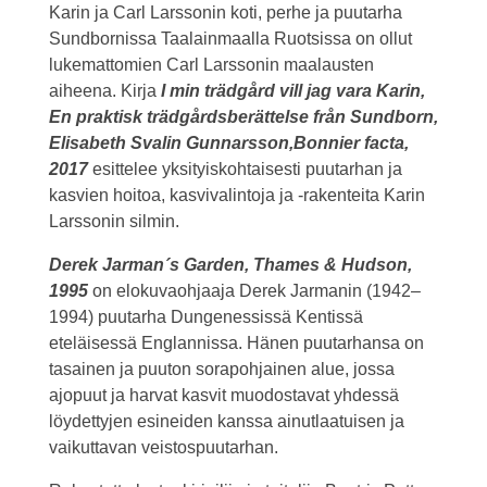
Karin ja Carl Larssonin koti, perhe ja puutarha
Sundbornissa Taalainmaalla Ruotsissa on ollut
lukemattomien Carl Larssonin maalausten
aiheena. Kirja
I min trädgård vill jag
vara Karin,
En praktisk trädgårdsberättelse från Sundborn,
Elisabeth Svalin Gunnarsson,Bonnier facta,
2017
esittelee yksityiskohtaisesti puutarhan ja
kasvien hoitoa, kasvivalintoja ja -rakenteita Karin
Larssonin silmin.
Derek Jarman´s Garden, Thames & Hudson,
1995
on elokuvaohjaaja Derek Jarmanin (1942–
1994) puutarha Dungenessissä Kentissä
eteläisessä Englannissa. Hänen puutarhansa on
tasainen ja puuton sorapohjainen alue, jossa
ajopuut ja harvat kasvit muodostavat yhdessä
löydettyjen esineiden kanssa ainutlaatuisen ja
vaikuttavan veistospuutarhan.