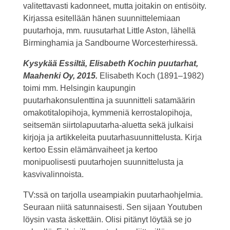
valitettavasti kadonneet, mutta joitakin on entisöity.
Kirjassa esitellään hänen suunnittelemiaan
puutarhoja, mm. ruusutarhat Little Aston, lähellä
Birminghamia ja Sandbourne Worcesterhiressä.
Kysykää Essiltä, Elisabeth Kochin puutarhat,
Maahenki Oy, 2015.
Elisabeth Koch (1891–1982)
toimi mm. Helsingin kaupungin
puutarhakonsulenttina ja suunnitteli satamäärin
omakotitalopihoja, kymmeniä kerrostalopihoja,
seitsemän siirtolapuutarha-aluetta sekä julkaisi
kirjoja ja artikkeleita puutarhasuunnittelusta. Kirja
kertoo Essin elämänvaiheet ja kertoo
monipuolisesti puutarhojen suunnittelusta ja
kasvivalinnoista.
TV:ssä on tarjolla useampiakin puutarhaohjelmia.
Seuraan niitä satunnaisesti. Sen sijaan Youtuben
löysin vasta äskettäin. Olisi pitänyt löytää se jo