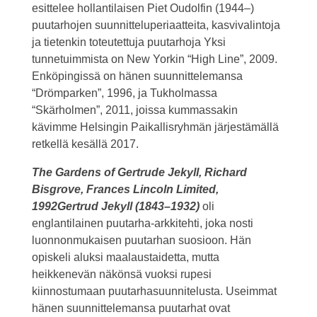
esittelee hollantilaisen Piet Oudolfin (1944–)
puutarhojen suunnitteluperiaatteita, kasvivalintoja
ja tietenkin toteutettuja puutarhoja Yksi
tunnetuimmista on New Yorkin “High Line”, 2009.
Enköpingissä on hänen suunnittelemansa
“Drömparken”, 1996, ja Tukholmassa
“Skärholmen”, 2011, joissa kummassakin
kävimme Helsingin Paikallisryhmän järjestämällä
retkellä kesällä 2017.
The Gardens of Gertrude Jekyll, Richard
Bisgrove, Frances Lincoln Limited,
1992Gertrud Jekyll (1843–1932)
oli
englantilainen puutarha-arkkitehti, joka nosti
luonnonmukaisen puutarhan suosioon. Hän
opiskeli aluksi maalaustaidetta, mutta
heikkenevän näkönsä vuoksi rupesi
kiinnostumaan puutarhasuunnitelusta. Useimmat
hänen suunnittelemansa puutarhat ovat