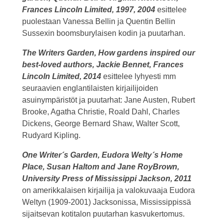
Frances Lincoln Limited, 1997, 2004
esittelee
puolestaan Vanessa Bellin ja Quentin Bellin
Sussexin boomsburylaisen kodin ja puutarhan.
The Writers Garden, How gardens inspired our
best-loved authors, Jackie Bennet,
Frances
Lincoln Limited, 2014
esittelee lyhyesti mm
seuraavien englantilaisten kirjailijoiden
asuinympäristöt ja puutarhat: Jane Austen, Rubert
Brooke, Agatha Christie, Roald Dahl, Charles
Dickens, George Bernard Shaw, Walter Scott,
Rudyard Kipling.
One Writer´s Garden, Eudora Welty´s Home
Place, Susan Haltom and Jane RoyBrown,
University Press of Mississippi Jackson, 2011
on amerikkalaisen kirjailija ja valokuvaaja Eudora
Weltyn (1909-2001) Jacksonissa, Mississippissä
sijaitsevan kotitalon puutarhan kasvukertomus.