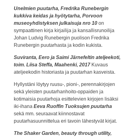
Unelmien puutarha, Fredrika Runebergin
kukkiva keidas ja hyötytarha, Porvoon
museoyhdistyksen julkaisuja nro 10
on
sympaattinen kirja kirjailija ja kansallisrunoilija
Johan Ludvig Runebergin puolison Fredrika
Runebergin puutarhasta ja kodin kukista.
Suviranta, Eero ja Saimi Järnefeltin ateljeekoti,
toim. Liisa Steffa, Maahenki, 2017
Kuvaus
ateljeekodin historiasta ja puutarhan kasveista.
Hyllystäni löytyy ruusu-, pioni-, perennakirjojen
sekä yleisten puutarhanhoito-oppaiden ja
kotimaisia puutarhoja esittelevien kirjojen lisäksi
iki-ihana
Eeva Ruoffin Tuoksujen puutarha
sekä mm. seuraavat kiinnostavat
puutarhasuunnittelua eri tavoin lähestyvät kirjat.
The Shaker Garden, beauty through utility,