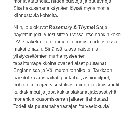
monia kartanoita, niiden puistoja ja puutarhoja.
Sitä hakusanana käyttäen löytää myös monia
kiinnostavia kohteita.
Niin, ja elokuvat
Rosemary & Thyme
! Sarja
näytettiin joku vuosi sitten TV:ssä. Itse hankin koko
DVD-paketin, kun jouduin toipumista odotellessa
makailemaan. Sinänsä kaavamaisten ja
yllätyksettömien murhamysteerien
tapahtumapaikkoina ovat erilaiset puutarhat
Englannissa ja Välimeren rannikolla. Tarkkaan
harkitut kuvauspaikat: puutarhat, asuinmiljööt,
pubien ja talojen sisustukset, niiden kukkaistapetit,
kukkakimput ja jopa kukkaislakanat jaksavat yhä
monenkin katsomiskerran jälkeen ilahduttaa!
Todellisia puutarhaharrastajan “turvaelokuvia”!