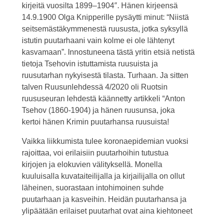
kirjeitä vuosilta 1899–1904″. Hänen kirjeensä
14.9.1900 Olga Knipperille pysäytti minut: “Niistä
seitsemästäkymmenestä ruususta, jotka syksyllä
istutin puutarhaani vain kolme ei ole lähtenyt
kasvamaan”. Innostuneena tästä yritin etsiä netistä
tietoja Tsehovin istuttamista ruusuista ja
ruusutarhan nykyisestä tilasta. Turhaan. Ja sitten
talven Ruusunlehdessä 4/2020 oli Ruotsin
ruususeuran lehdestä käännetty artikkeli “Anton
Tsehov (1860-1904) ja hänen ruusunsa, joka
kertoi hänen Krimin puutarhansa ruusuista!
Vaikka liikkumista tulee koronaepidemian vuoksi
rajoittaa, voi erilaisiin puutarhoihin tutustua
kirjojen ja elokuvien välityksellä. Monella
kuuluisalla kuvataiteilijalla ja kirjailijalla on ollut
läheinen, suorastaan intohimoinen suhde
puutarhaan ja kasveihin. Heidän puutarhansa ja
ylipäätään erilaiset puutarhat ovat aina kiehtoneet