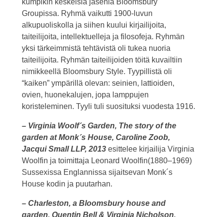
kumpikin keskeisiä jäseniä Bloomsbury
Groupissa. Ryhmä vaikutti 1900-luvun
alkupuoliskolla ja siihen kuului kirjailijoita,
taiteilijoita, intellektuelleja ja filosofeja. Ryhmän
yksi tärkeimmistä tehtävistä oli tukea nuoria
taiteilijoita. Ryhmän taiteilijoiden töitä kuvailtiin
nimikkeellä Bloomsbury Style. Tyypillistä oli
“kaiken” ympärillä olevan: seinien, lattioiden,
ovien, huonekalujen, jopa lamppujen
koristeleminen. Tyyli tuli suosituksi vuodesta 1916.
– Virginia Woolf´s Garden, The story of the
garden at Monk´s House, Caroline Zoob,
Jacqui Small LLP, 2013
esittelee kirjailija Virginia
Woolfin ja toimittaja Leonard Woolfin(1880–1969)
Sussexissa Englannissa sijaitsevan Monk´s
House kodin ja puutarhan.
– Charleston, a Bloomsbury house and
garden, Quentin Bell & Virginia Nicholson,