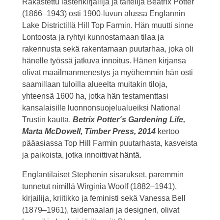
Rakastettu lastenkirjailija ja taitelija Beatrix Potter
(1866–1943) osti 1900-luvun alussa Englannin
Lake Districtillä Hill Top Farmin. Hän muutti sinne
Lontoosta ja ryhtyi kunnostamaan tilaa ja
rakennusta sekä rakentamaan puutarhaa, joka oli
hänelle työssä jatkuva innoitus. Hänen kirjansa
olivat maailmanmenestys ja myöhemmin hän osti
saamillaan tuloilla alueelta muitakin tiloja,
yhteensä 1600 ha, jotka hän testamenttasi
kansalaisille luonnonsuojelualueiksi National
Trustin kautta.
Betrix Potter´s Gardening Life,
Marta McDowell, Timber Press, 2014
kertoo
pääasiassa Top Hill Farmin puutarhasta, kasveista
ja paikoista, jotka innoittivat häntä.
Englantilaiset Stephenin sisarukset, paremmin
tunnetut nimillä Wirginia Woolf (1882–1941),
kirjailija, kriitikko ja feministi sekä Vanessa Bell
(1879–1961), taidemaalari ja designeri, olivat