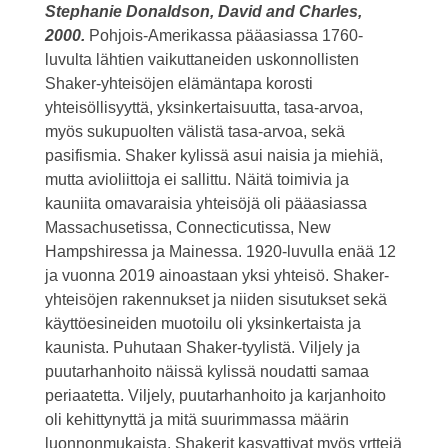
Stephanie Donaldson, David and Charles,
2000.
Pohjois-Amerikassa pääasiassa 1760-
luvulta lähtien vaikuttaneiden uskonnollisten
Shaker-yhteisöjen elämäntapa korosti
yhteisöllisyyttä, yksinkertaisuutta, tasa-arvoa,
myös sukupuolten välistä tasa-arvoa, sekä
pasifismia. Shaker kylissä asui naisia ja miehiä,
mutta avioliittoja ei sallittu. Näitä toimivia ja
kauniita omavaraisia yhteisöjä oli pääasiassa
Massachusetissa, Connecticutissa, New
Hampshiressa ja Mainessa. 1920-luvulla enää 12
ja vuonna 2019 ainoastaan yksi yhteisö. Shaker-
yhteisöjen rakennukset ja niiden sisutukset sekä
käyttöesineiden muotoilu oli yksinkertaista ja
kaunista. Puhutaan Shaker-tyylistä. Viljely ja
puutarhanhoito näissä kylissä noudatti samaa
periaatetta. Viljely, puutarhanhoito ja karjanhoito
oli kehittynyttä ja mitä suurimmassa määrin
luonnonmukaista. Shakerit kasvattivat myös yrttejä