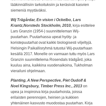
lääkinnällisiin tarkoituksiin ja keräsivät kasvien
siemeniä myytäväksi.
Wij Trägårdar, En vision i Ockelbo, Lars
Krantz,Norsteds Stockholm, 2010,
kirja esittelee
Lars Granzin (1954-) suunnitteleman Wij-
puutarhan. Puutarhassa upeat hyöty- ja
koristepuutarhat ovat kaikki biologisesti viljeltyjä.
Helsingin Paikallisryhmä tutustui Wij-puutarhaan
kesällä 2017. Monelle on varmaan tuttu myös Lars
Granzin suunnittelema Rosendals trädgård, joka
kuuluu aina, kaikkina vuodenaikoina, Tukholman
vierailuni ohjelmaan.
Planting, A New Perspective, Piet Oudolf &
Noel Kingsbury, Timber Press Inc., 2013
on
upea ja inspiroiva kirja puutarhoista, joissa
erilaisten perennojen, heinien ja kukkien
yhtenäinen kasvusto muodostaa puutarhan. Kirja