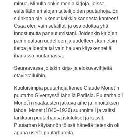
minua. Minulla onkin monia kirjoja, joissa
esitellään eri alojen taiteilijoiden puutarhoja. En
suinkaan ole lukenut kaikkia kannesta kanteen!
Osaa olen vain selaillut, ja osa odottaa yhä
innostunutta paneutumistani. Joidenkin kirjojen
pariin palaan uudelleen ja uudelleen, kun etsin
tietoa ja ideoita tai vain haluan käyskennellä
ihanassa puutarhassa.
Seuraavassa joitakin kirja- ja elokuvavihjeitä
etävierailuihin.
Kuuluisimpia puutarhoja lienee Claude Monet´n
puutarha Givernyssä lähellä Pariisia. Puutarha oli
Monet´n maalausten jatkuva aihe ja innoituksen
lähde. Monet (1840–1926) suunnitteli ja valitsi
tarkkaan puutarhansa istutukset ja kasvit.
Puutarhan käytännön töissä hänellä tietenkin oli
apuna useita puutarhureita.