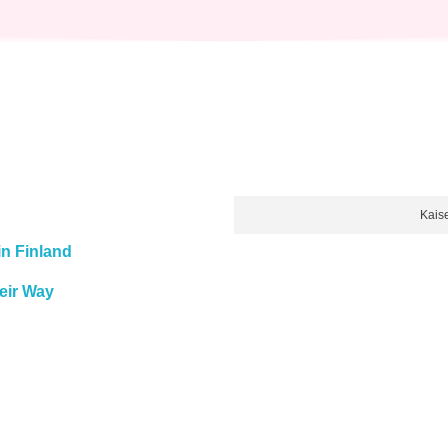
Kais
 in Finland
eir Way