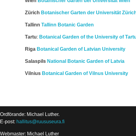
Wien
Botanischer Garten der Universität Wien
Zürich
Botanischer Garten der Universität Züric
Tallinn
Tallinn Botanic Garden
Tartu
:
Botanical Garden of the University of Tart
Riga
Botanical Garden of Latvian University
Salaspils
National Botanic Garden of Latvia
Vilnius
Botanical Garden of Vilnus University
Ordförande: Michael Luther.
E-post:
hallitus@ruususeura.fi
Webmaster: Michael Luther