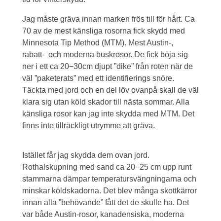
Jag måste gräva innan marken frös till för hårt. Ca
70 av de mest känsliga rosorna fick skydd med
Minnesota Tip Method (MTM). Mest Austin-,
rabatt-
och moderna buskrosor. De fick böja sig
ner i ett ca 20−30cm djupt ”dike” från roten när de
väl ”paketerats” med ett identifierings snöre.
Täckta med jord och en del löv ovanpå skall de väl
klara sig utan köld skador till nästa sommar. Alla
känsliga rosor kan jag inte skydda med MTM. Det
finns inte tillräckligt utrymme att gräva.
Istället får jag skydda dem ovan jord.
Rothalskupning med sand ca 20−25 cm upp runt
stammarna dämpar temperatursvängningarna och
minskar köldskadorna. Det blev många skottkärror
innan alla ”behövande” fått det de skulle ha. Det
var både Austin-rosor, kanadensiska, moderna