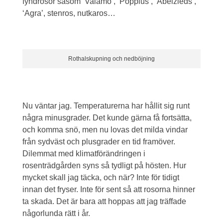
fyndrosor såsom ‘Valamo’, ‘Poppius’, ‘Abelzieds’,
‘Agra’, stenros, nutkaros…
Rothalskupning och nedböjning
Nu väntar jag. Temperaturerna har hållit sig runt
några minusgrader. Det kunde gärna få fortsätta,
och komma snö, men nu lovas det milda vindar
från sydväst och plusgrader en tid framöver.
Dilemmat med klimatförändringen i
rosenträdgården syns så tydligt på hösten. Hur
mycket skall jag täcka, och när? Inte för tidigt
innan det fryser. Inte för sent så att rosorna hinner
ta skada. Det är bara att hoppas att jag träffade
någorlunda rätt i år.