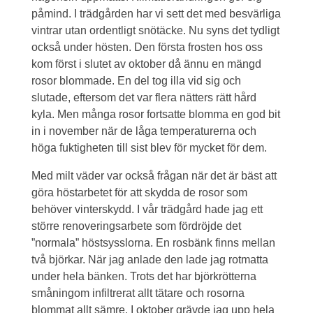
påmind. I trädgården har vi sett det med besvärliga
vintrar utan ordentligt snötäcke. Nu syns det tydligt
också under hösten. Den första frosten hos oss
kom först i slutet av oktober då ännu en mängd
rosor blommade. En del tog illa vid sig och
slutade, eftersom det var flera nätters rätt hård
kyla. Men många rosor fortsatte blomma en god bit
in i november när de låga temperaturerna och
höga fuktigheten till sist blev för mycket för dem.
Med milt väder var också frågan när det är bäst att
göra höstarbetet för att skydda de rosor som
behöver vinterskydd. I vår trädgård hade jag ett
större renoveringsarbete som fördröjde det
”normala” höstsysslorna. En rosbänk finns mellan
två björkar. När jag anlade den lade jag rotmatta
under hela bänken. Trots det har björkrötterna
småningom infiltrerat allt tätare och rosorna
blommat allt sämre. I oktober grävde jag upp hela