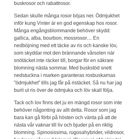
buskrosor och rabattrosor.
Sedan skulle många rosor böjas ner. Ödmjukhet
inför kung Vinter är en god egenskap hos rosor.
Många engångsblommande behöver skydd:
gallica, alba, bourbon, mossrosor… En
nedböjning med ett täcke av ris och kanske löv,
som skyddar mot den brännande vårsolen när
snötäcket inte räcker till, borgar för en säkrare
blomning nästa sommar. Med buskstöd snett
nedstuckna i marken garanteras rosbuskarnas
”ödmjukhet” tills jag får på ristäcket. Så nu har jag
burit ut ris över de ödmjuka och löv skall följa.
Tack och lov finns det ju en mängd rosor som inte
behöver någonting av allt detta. Rosor som jag
bara kan gå förbi på hösten och vänta på att de
nästa vår vaknar till liv och bjuder på en riklig
blomning. Spinosissima, rugosahybrider, vildrosor,